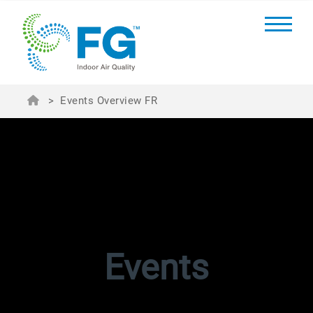
>
Events Overview FR
Events