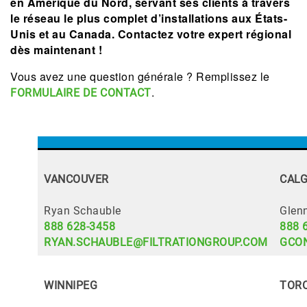
en Amérique du Nord, servant ses clients à travers
le réseau le plus complet d’installations aux États-
Unis et au Canada. Contactez votre expert régional
dès maintenant !
Vous avez une question générale ? Remplissez le
.
FORMULAIRE DE CONTACT
VANCOUVER
CAL
Ryan Schauble
Glen
888 628-3458
888 
RYAN.SCHAUBLE@FILTRATIONGROUP.COM
GCO
WINNIPEG
TOR