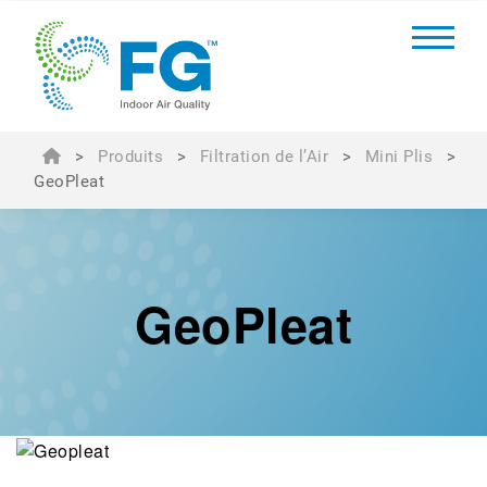
>
Produits
>
Filtration de l’Air
>
Mini Plis
>
GeoPleat
GeoPleat