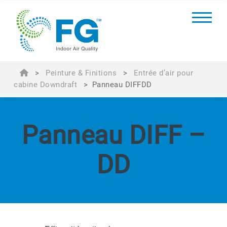
>
Peinture & Finitions
>
Entrée d’air pour
cabine Downdraft
>
Panneau DIFFDD
Panneau DIFF –
DD