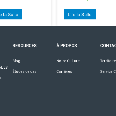
e la Suite
Lire la Suite
RESOURCES
À PROPOS
CONTA
Blog
Notre Culture
Territoir
ALES
Études de cas
Carrières
Service 
ES
S