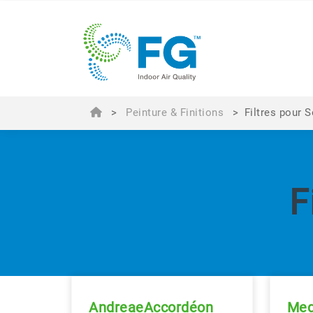
>
Peinture & Finitions
>
Filtres pour S
F
AndreaeAccordéon
Med