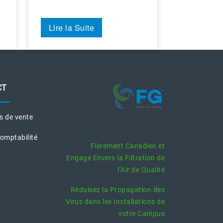
Lire la Suite
CT
es de vente
Posts Récents
Comptabilité
Fièrement Canadien et
Engagé Envers la Filtration de
l’Air de Qualité
Réduisez la Propagation des
Virus dans les Installations de
votre Campus