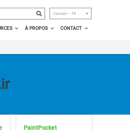
Search
Canada – FR
URCES
À PROPOS
CONTACT
ir
e
PaintPocket