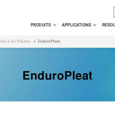
PRODUITS
APPLICATIONS
RESO
tres à Air Plissés
>
EnduroPleat
EnduroPleat