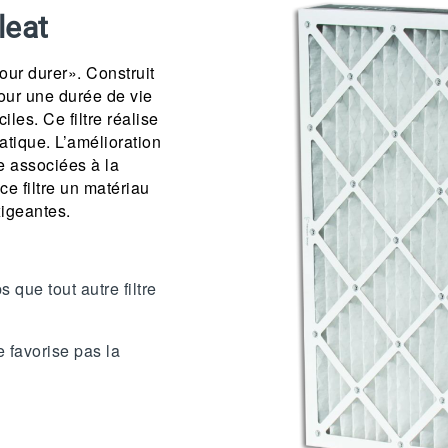
leat
our durer». Construit
our une durée de vie
iles. Ce filtre réalise
tique. L’amélioration
e associées à la
ce filtre un matériau
xigeantes.
 que tout autre filtre
ne favorise pas la