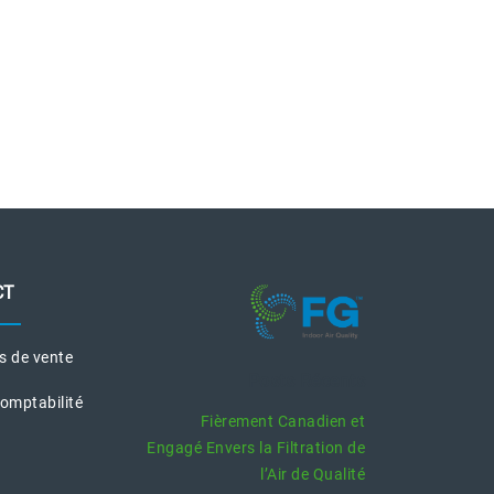
CT
es de vente
Posts Récents
Comptabilité
Fièrement Canadien et
Engagé Envers la Filtration de
l’Air de Qualité