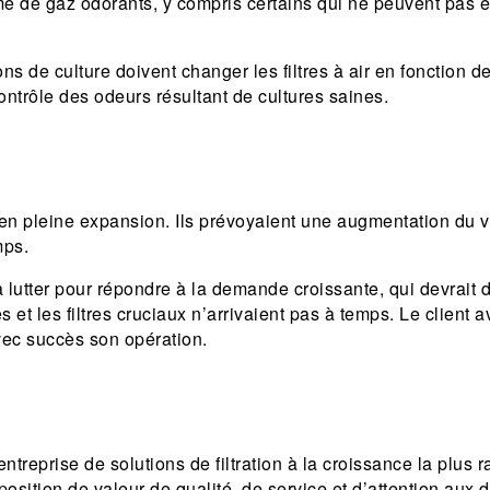
 de gaz odorants, y compris certains qui ne peuvent pas êtr
ns de culture doivent changer les filtres à air en fonction 
ontrôle des odeurs résultant de cultures saines.
 en pleine expansion. Ils prévoyaient une augmentation du v
mps.
 lutter pour répondre à la demande croissante, qui devrait d
 et les filtres cruciaux n’arrivaient pas à temps. Le client a
vec succès son opération.
l’entreprise de solutions de filtration à la croissance la plu
sition de valeur de qualité, de service et d’attention aux dét