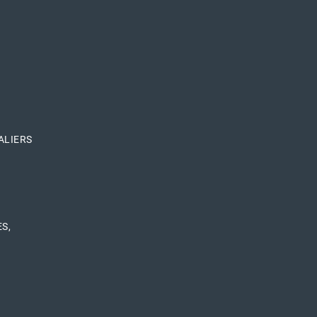
S
ALIERS
S,