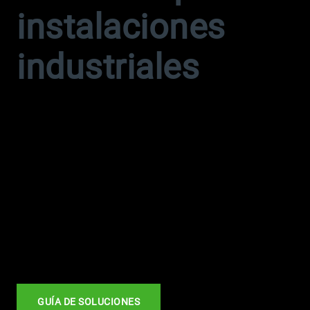
instalaciones
industriales
Probablemente, controlar las infecciones no haya
sido una de las prioridades al diseñar el sistema de
climatización de la mayoría de las plantas
industriales. Sin embargo, si se los configura
adecuadamente con la cantidad correcta de aire
exterior, el aprovechamiento de los sistemas de
renovación de aire pueden lograr una importante
reducción de la transmisión de los patógenos
transmitidos por aire.
GUÍA DE SOLUCIONES