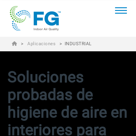
>
Aplicaciones
>
INDUSTRIAL
Soluciones
probadas de
higiene de aire en
interiores para