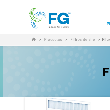
P
>
Productos
>
Filtros de aire
>
Filt
F