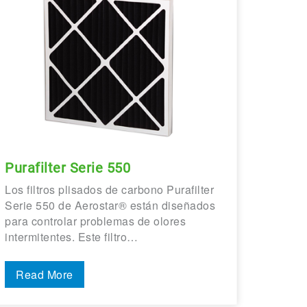
Purafilter Serie 550
Los filtros plisados de carbono Purafilter
Serie 550 de Aerostar® están diseñados
para controlar problemas de olores
intermitentes. Este filtro…
Read More