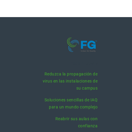
recent posts
Reduzca la propagación de
virus en las instalaciones de
su campus
Soluciones sencillas de IAQ
para un mundo complejo
Reabrir sus aulas con
confianza