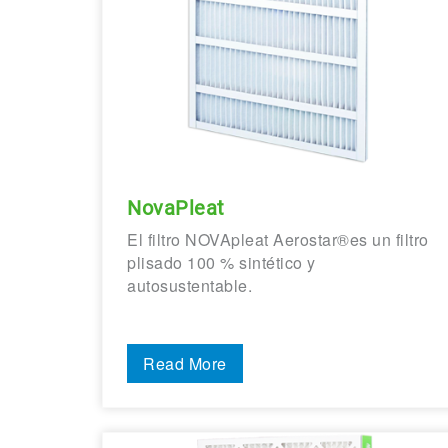
NovaPleat
El filtro NOVApleat Aerostar®es un filtro
plisado 100 % sintético y
autosustentable.
Read More