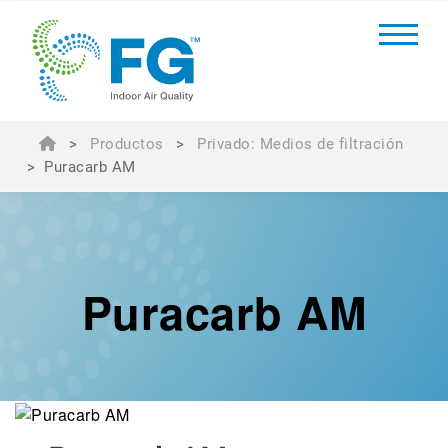
>
Productos
>
Privado: Medios de filtración
>
Puracarb AM
Puracarb AM