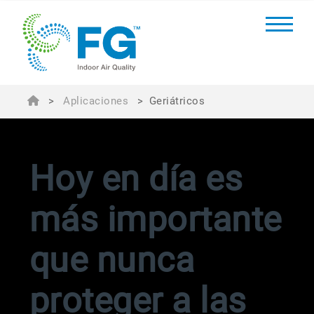
>
Aplicaciones
>
Geriátricos
Hoy en día es
más importante
que nunca
proteger a las