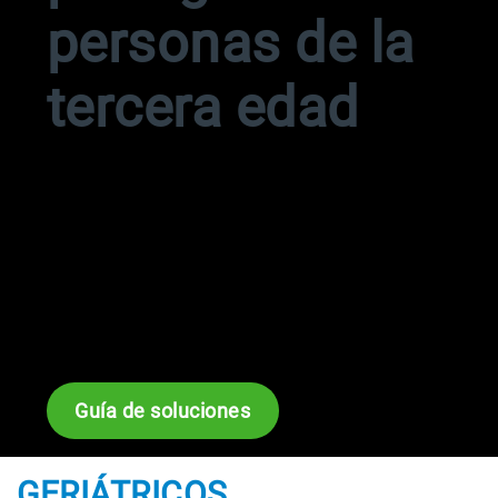
personas de la
tercera edad
La higiene del aire desempeña un papel
importante en la protección de los residentes y
el personal. La calidad del aire en interiores
(IAQ) de Filtration Group (FG) tiene la solución
ideal para su necesidad. Descubra cómo los
filtros ayudan a detener la propagación de
enfermedades infecciosas.
Guía de soluciones
GERIÁTRICOS