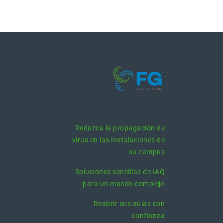
recent posts
Reduzca la propagación de
virus en las instalaciones de
su campus
Soluciones sencillas de IAQ
para un mundo complejo
Reabrir sus aulas con
confianza