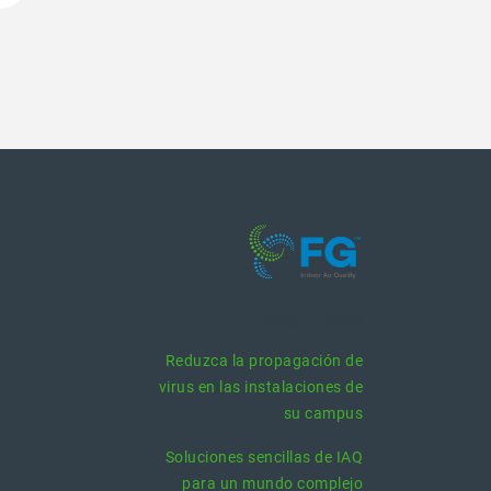
recent posts
Reduzca la propagación de
virus en las instalaciones de
su campus
Soluciones sencillas de IAQ
para un mundo complejo