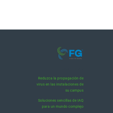
recent posts
Reduzca la propagación de
virus en las instalaciones de
su campus
Soluciones sencillas de IAQ
para un mundo complejo