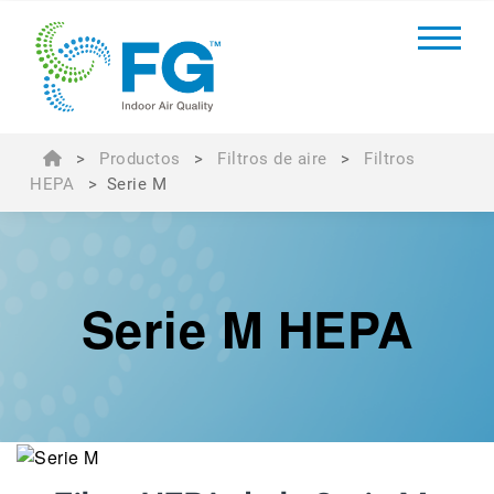
>
Productos
>
Filtros de aire
>
Filtros
HEPA
>
Serie M
Serie M HEPA